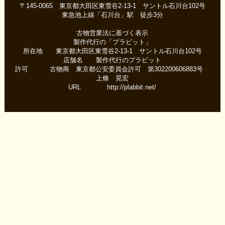
〒145-0065 東京都大田区東雪谷2-13-1 サントル石川台102号
東急池上線「石川台」駅 徒歩3分
古物営業法に基づく表示
製作代行の「プラビット」
所在地 東京都大田区東雪谷2-13-1 サントル石川台102号
店舗名 製作代行のプラビット
許可 古物商 東京都公安委員会許可 第302200606883号
上條 晃宏
URL http://plabbit.net/