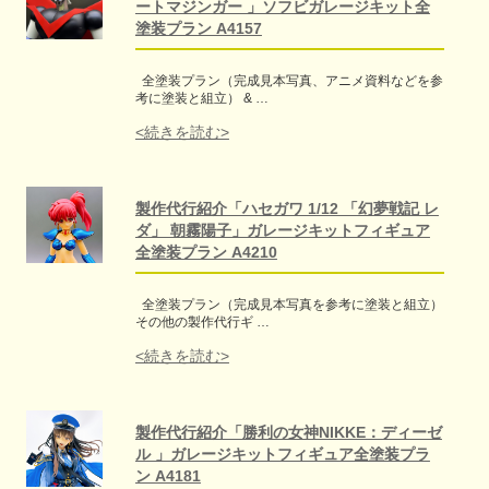
ートマジンガー 」ソフビガレージキット全
塗装プラン A4157
全塗装プラン（完成見本写真、アニメ資料などを参
考に塗装と組立） & …
<続きを読む>
製作代行紹介「ハセガワ 1/12 「幻夢戦記 レ
ダ」 朝霧陽子」ガレージキットフィギュア
全塗装プラン A4210
全塗装プラン（完成見本写真を参考に塗装と組立）
その他の製作代行ギ …
<続きを読む>
製作代行紹介「勝利の女神NIKKE：ディーゼ
ル 」ガレージキットフィギュア全塗装プラ
ン A4181