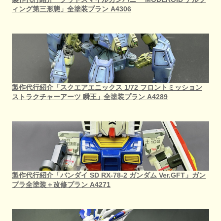
ィング第三形態」全塗装プラン A4306
製作代行紹介「スクエアエニックス 1/72 フロントミッション
ストラクチャーアーツ 瞬王」全塗装プラン A4289
製作代行紹介「バンダイ SD RX-78-2 ガンダム Ver.GFT」ガン
プラ全塗装＋改修プラン A4271