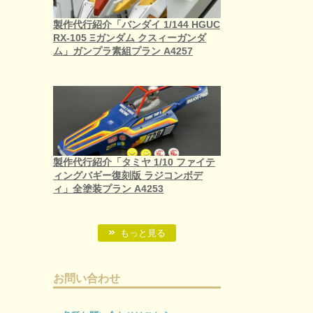
製作代行紹介「バンダイ 1/144 HGUC
RX-105 Ξガンダム クスィーガンダ
ム」ガンプラ素組プラン A4257
製作代行紹介「タミヤ 1/10 ファイテ
ィングバギー復刻版 ラジコンボデ
ィ」全塗装プラン A4253
もっと見る
お問い合わせ