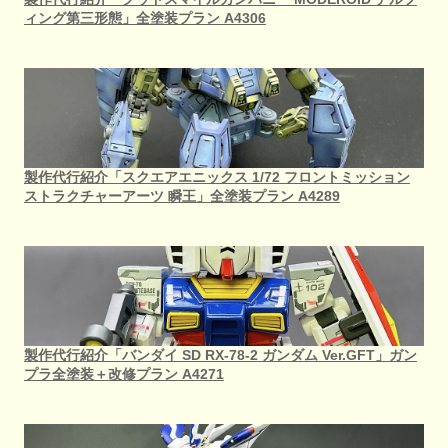
ィング第三形態」全塗装プラン A4306
製作代行紹介「スクエアエニックス 1/72 フロントミッション
ストラクチャーアーツ 瞬王」全塗装プラン A4289
製作代行紹介「バンダイ SD RX-78-2 ガンダム Ver.GFT」ガン
プラ全塗装＋改修プラン A4271