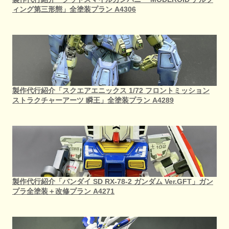
ィング第三形態」全塗装プラン A4306
製作代行紹介「スクエアエニックス 1/72 フロントミッション
ストラクチャーアーツ 瞬王」全塗装プラン A4289
製作代行紹介「バンダイ SD RX-78-2 ガンダム Ver.GFT」ガン
プラ全塗装＋改修プラン A4271