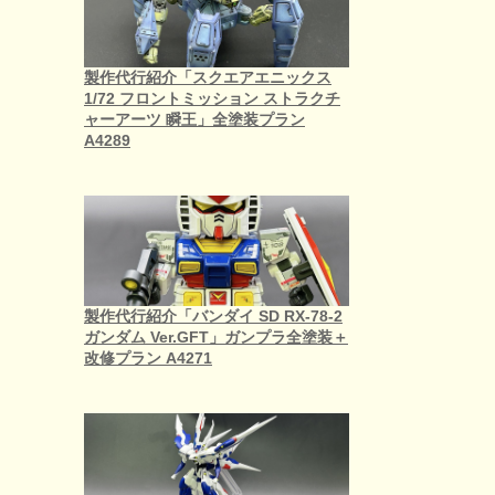
製作代行紹介「スクエアエニックス
1/72 フロントミッション ストラクチ
ャーアーツ 瞬王」全塗装プラン
A4289
製作代行紹介「バンダイ SD RX-78-2
ガンダム Ver.GFT」ガンプラ全塗装＋
改修プラン A4271