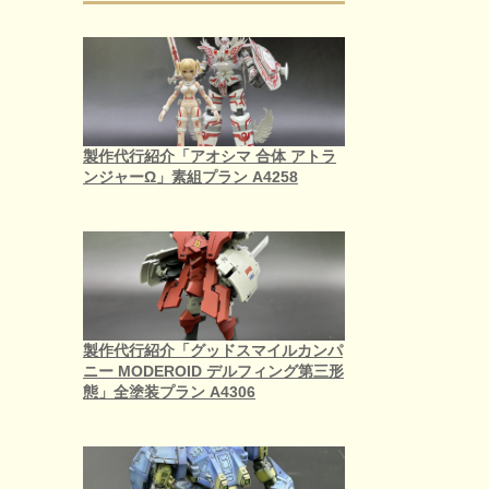
製作代行紹介「アオシマ 合体 アトラ
ンジャーΩ」素組プラン A4258
製作代行紹介「グッドスマイルカンパ
ニー MODEROID デルフィング第三形
態」全塗装プラン A4306