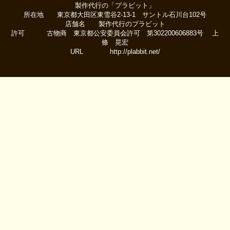
製作代行の「プラビット」
所在地 東京都大田区東雪谷2-13-1 サントル石川台102号
店舗名 製作代行のプラビット
許可 古物商 東京都公安委員会許可 第302200606883号 上
條 晃宏
URL http://plabbit.net/