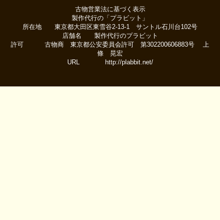
古物営業法に基づく表示
製作代行の「プラビット」
所在地 東京都大田区東雪谷2-13-1 サントル石川台102号
店舗名 製作代行のプラビット
許可 古物商 東京都公安委員会許可 第302200606883号 上
條 晃宏
URL http://plabbit.net/