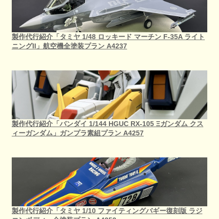
製作代行紹介「タミヤ 1/48 ロッキード マーチン F-35A ライト
ニングII」航空機全塗装プラン A4237
製作代行紹介「バンダイ 1/144 HGUC RX-105 Ξガンダム クス
ィーガンダム」ガンプラ素組プラン A4257
製作代行紹介「タミヤ 1/10 ファイティングバギー復刻版 ラジ