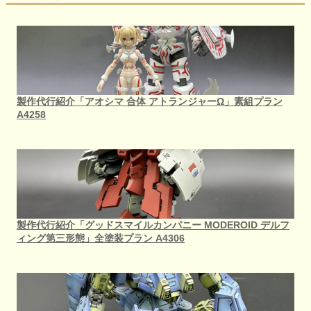
製作代行紹介「アオシマ 合体 アトランジャーΩ」素組プラン
A4258
製作代行紹介「グッドスマイルカンパニー MODEROID デルフ
ィング第三形態」全塗装プラン A4306