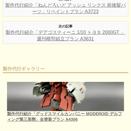
製作代行紹介「ねんどろいど アッシュ リンクス 前後髪パ
ーツ」リペイントプラン A3723
次の記事
製作代行紹介「デアゴスティーニ 1/10 トヨタ 2000GT 」
週刊模型組立プラン A3631
製作代行ギャラリー
製作代行紹介「グッドスマイルカンパニー MODEROID デルフ
ィング第三形態」全塗装プラン A4306