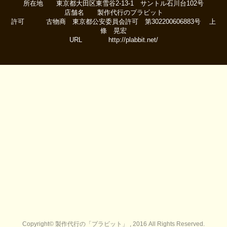
所在地 東京都大田区東雪谷2-13-1 サントル石川台102号
店舗名 製作代行のプラビット
許可 古物商 東京都公安委員会許可 第302200606883号 上
條 晃宏
URL http://plabbit.net/
Copyright© 製作代行の「プラビット」 , 2016 All Rights Reserved.