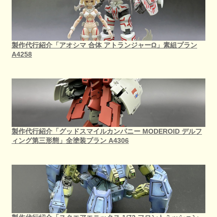
製作代行紹介「アオシマ 合体 アトランジャーΩ」素組プラン
A4258
製作代行紹介「グッドスマイルカンパニー MODEROID デルフ
ィング第三形態」全塗装プラン A4306