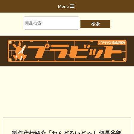
Menu
製作代行紹介「ねんどろいど へし切長谷部