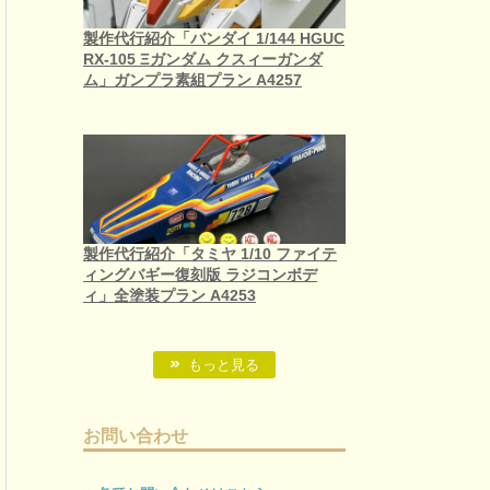
製作代行紹介「バンダイ 1/144 HGUC
RX-105 Ξガンダム クスィーガンダ
ム」ガンプラ素組プラン A4257
製作代行紹介「タミヤ 1/10 ファイテ
ィングバギー復刻版 ラジコンボデ
ィ」全塗装プラン A4253
もっと見る
お問い合わせ