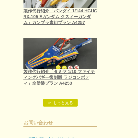
製作代行紹介「バンダイ 1/144 HGUC
RX-105 Ξガンダム クスィーガンダ
ム」ガンプラ素組プラン A4257
製作代行紹介「タミヤ 1/10 ファイテ
ィングバギー復刻版 ラジコンボデ
ィ」全塗装プラン A4253
もっと見る
お問い合わせ